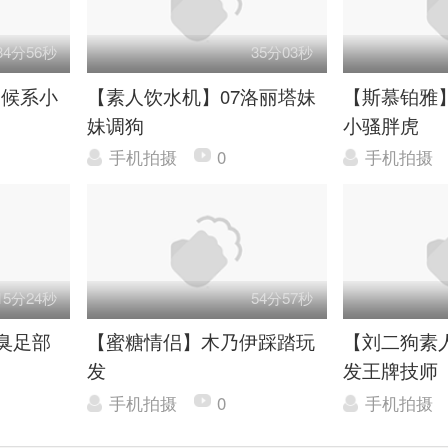
34分56秒
35分03秒
伺候系小
【素人饮水机】07洛丽塔妹
【斯慕铂雅
妹调狗
小骚胖虎
手机拍摄
0
手机拍摄
15分24秒
54分57秒
臭足部
【蜜糖情侣】木乃伊踩踏玩
【刘二狗素
发
发王牌技师
手机拍摄
0
手机拍摄