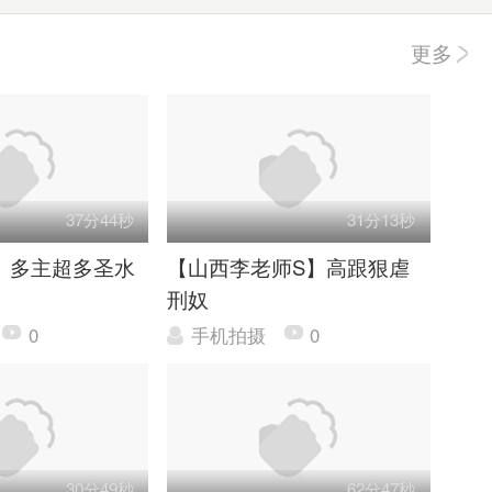
更多
37分44秒
31分13秒
】多主超多圣水
【山西李老师S】高跟狠虐
刑奴
0
手机拍摄
0
30分49秒
62分47秒