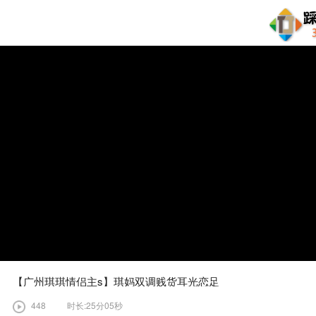
【广州琪琪情侣主s】琪妈双调贱货耳光恋足
448
时长:25分05秒