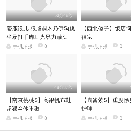
50分48秒
麋鹿银儿-狠虐调木乃伊狗跳
【西北傻子】饭店
坐暴打手脚耳光暴力踹头
祖宗
手机拍摄
0
手机拍摄
0
48分37秒
【南京桃桃S】高跟帆布鞋
【喵酱紫S】重度除
超狠全体重碾
护理
手机拍摄
0
手机拍摄
0