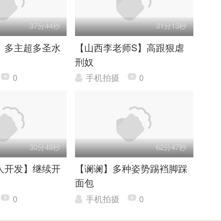
37分44秒
31分13秒
】多主超多圣水
【山西李老师S】高跟狠虐
刑奴
0
手机拍摄
0
30分49秒
62分47秒
人开发】继续开
【谰谰】多种姿势踢裆脚踩
面包
0
手机拍摄
0