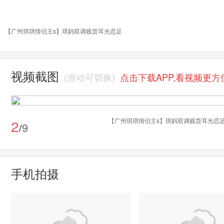
【广州琪琪情侣主s】琪妈双调贱货耳光恋足
视频截图
(滑动可切换)
点击下载APP,看视频更方
3
【广州琪琪情侣主s】琪妈双调贱货耳
9
/
手机拍摄