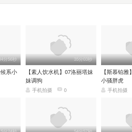
34分56秒
35分03秒
伺候系小
【素人饮水机】07洛丽塔妹
【斯慕铂雅
妹调狗
小骚胖虎
手机拍摄
0
手机拍摄
15分24秒
54分57秒