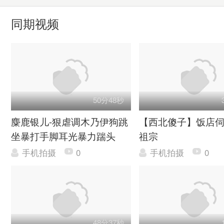
同期视频
50分48秒
麋鹿银儿-狠虐调木乃伊狗跳
【西北傻子】饭店
坐暴打手脚耳光暴力踹头
祖宗
手机拍摄
0
手机拍摄
0
48分37秒